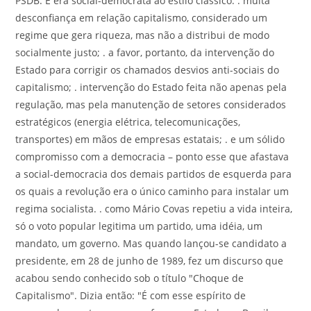
PSDB. E era social-democrata ao estilo clássico: . muita
desconfiança em relação capitalismo, considerado um
regime que gera riqueza, mas não a distribui de modo
socialmente justo; . a favor, portanto, da intervenção do
Estado para corrigir os chamados desvios anti-sociais do
capitalismo; . intervenção do Estado feita não apenas pela
regulação, mas pela manutenção de setores considerados
estratégicos (energia elétrica, telecomunicações,
transportes) em mãos de empresas estatais; . e um sólido
compromisso com a democracia – ponto esse que afastava
a social-democracia dos demais partidos de esquerda para
os quais a revolução era o único caminho para instalar um
regima socialista. . como Mário Covas repetiu a vida inteira,
só o voto popular legitima um partido, uma idéia, um
mandato, um governo. Mas quando lançou-se candidato a
presidente, em 28 de junho de 1989, fez um discurso que
acabou sendo conhecido sob o título "Choque de
Capitalismo". Dizia então: "É com esse espírito de