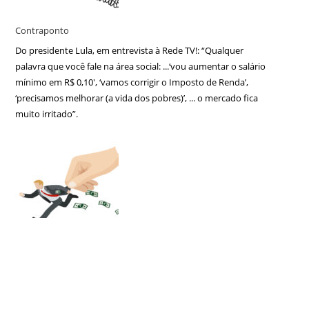
Contraponto
Do presidente Lula, em entrevista à Rede TV!: “Qualquer
palavra que você fale na área social: ...‘vou aumentar o salário
mínimo em R$ 0,10′, ‘vamos corrigir o Imposto de Renda’,
‘precisamos melhorar (a vida dos pobres)’, ... o mercado fica
muito irritado”.
Os velhos erros
Se ao menos fossem erros novos ... Inevitável esse pensamento
diante das propostas de política econômica que vão surgindo
nas diversas esferas do governo Lula.