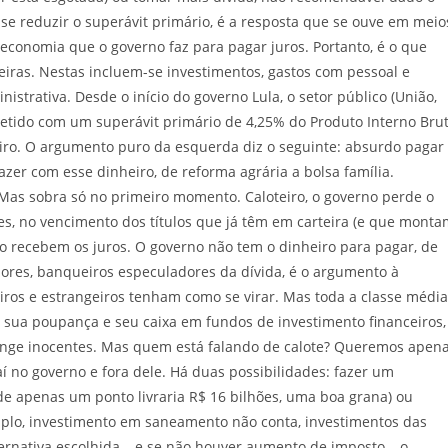
 reduzir o superávit primário, é a resposta que se ouve em meio
 economia que o governo faz para pagar juros. Portanto, é o que
eiras. Nestas incluem-se investimentos, gastos com pessoal e
trativa. Desde o início do governo Lula, o setor público (União,
metido com um superávit primário de 4,25% do Produto Interno Bru
heiro. O argumento puro da esquerda diz o seguinte: absurdo pagar
azer com esse dinheiro, de reforma agrária a bolsa família.
. Mas sobra só no primeiro momento. Caloteiro, o governo perde o
res, no vencimento dos títulos que já têm em carteira (e que mont
não recebem os juros. O governo não tem o dinheiro para pagar, de
dores, banqueiros especuladores da dívida, é o argumento à
ros e estrangeiros tenham como se virar. Mas toda a classe média
m sua poupança e seu caixa em fundos de investimento financeiros,
 atinge inocentes. Mas quem está falando de calote? Queremos apen
 aí no governo e fora dele. Há duas possibilidades: fazer um
e apenas um ponto livraria R$ 16 bilhões, uma boa grana) ou
mplo, investimento em saneamento não conta, investimentos das
ernativa escolhida – e se não houver aumento de imposto – o