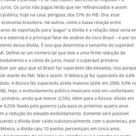
juros. Os juros não pagos terão que ser refinanciados e assim
público, hoje na casa, perigosa, dos 57% do PIB. Ora, esse
 economia brasileira. Há outros, como a baixa relação entre
anos de exportação para “pagar” a dívida e a relação ideal seria e
e externo) é o principal fator de análise do risco Brasil – e por is
stente dessa dívida. É isso que determina o tamanho do superávit
FMI. Define-se um número tal que leve a uma firme redução da
dividamento e a conta de juros, maior o superávit primário
izer por aqui que só Brasil faz superávits tão elevados, isso porqu
le diante do FMI. Não é assim. O México já fez superávits de 4,8%
oduto. A Rússia fez superávits ainda maiores (4,6% em 2000, 5,9% n
IB). Hoje, o endividamento público mexicano está em confortáveis
 primário, ainda que menor (2,5%). Idem para a Rússia: dívida em
e 4,25% fixado pelo governo Lula para os próximos quatro anos
 a redução do elevado endividamento. Somente será possível
 quando a dívida tiver caído substancialmente, com o aconteceu, por
 México, a dívida caiu 10 pontos percentuais em cinco anos.