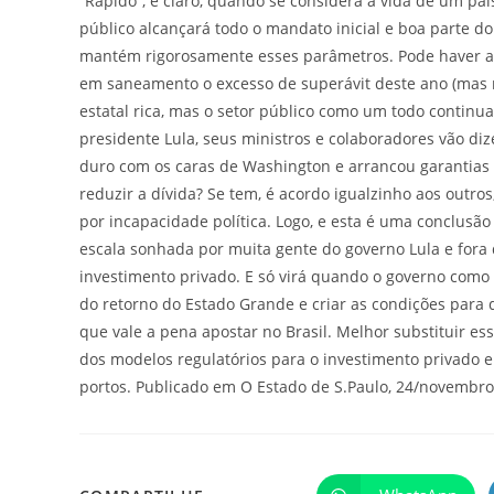
“Rápido”, é claro, quando se considera a vida de um paí
público alcançará todo o mandato inicial e boa parte d
mantém rigorosamente esses parâmetros. Pode haver alg
em saneamento o excesso de superávit deste ano (mas 
estatal rica, mas o setor público como um todo continu
presidente Lula, seus ministros e colaboradores vão diz
duro com os caras de Washington e arrancou garantias 
reduzir a dívida? Se tem, é acordo igualzinho aos outros
por incapacidade política. Logo, e esta é uma conclusão
escala sonhada por muita gente do governo Lula e fora
investimento privado. E só virá quando o governo como
do retorno do Estado Grande e criar as condições para q
que vale a pena apostar no Brasil. Melhor substituir ess
dos modelos regulatórios para o investimento privado e
portos. Publicado em O Estado de S.Paulo, 24/novembr