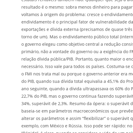
resultado é o mesmo: sobra menos dinheiro para pagar 
voltamos à origem do problema: cresce o endividamento 
endividamento é o principal fator de vulnerabilidade da
exportações e dívida externa (precisamos de quase três 
torno de um). Mas o endividamento público total (interno 
o governo elegeu como objetivo central a redução consi
primário, não a vontade do governo ou a exigência do 
relação dívida pública/PIB. Portanto, quanto maior o en
necessário. Isso vale para todos os países. Costuma-se d
o FMI nos trata mal ou porque o governo anterior era mo
do PIB, quando sua dívida total equivalia a 45,1% do Pr
ano seguinte, quando a dívida ultrapassava os 60% do P
22,7% do PIB, mas o governo continua fazendo superávit
34%, superávit de 2,3%. Resumo da ópera: o superávit d
baseia-se em parâmetros macroeconômicos que prevêem
alterar os parâmetros e assim “flexibilizar” o superávit
exemplo, com México e Rússia. Isso pode ser rápido: no