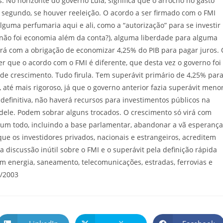
s. No horizonte do governo Lula, significa que o arrocho no gasto
o segundo, se houver reeleição. O acordo a ser firmado com o FMI
uma perfumaria aqui e ali, como a “autorização” para se investir
não foi economia além da conta?), alguma liberdade para alguma
ará com a obrigação de economizar 4,25% do PIB para pagar juros.
er que o acordo com o FMI é diferente, que desta vez o governo foi
de crescimento. Tudo firula. Tem superávit primário de 4,25% par
, até mais rigoroso, já que o governo anterior fazia superávit menor
 definitiva, não haverá recursos para investimentos públicos na
 dele. Podem sobrar alguns trocados. O crescimento só virá com
 um todo, incluindo a base parlamentar, abandonar a vã esperança
ue os investidores privados, nacionais e estrangeiros, acreditem
a discussão inútil sobre o FMI e o superávit pela definição rápida
m energia, saneamento, telecomunicações, estradas, ferrovias e
o/2003