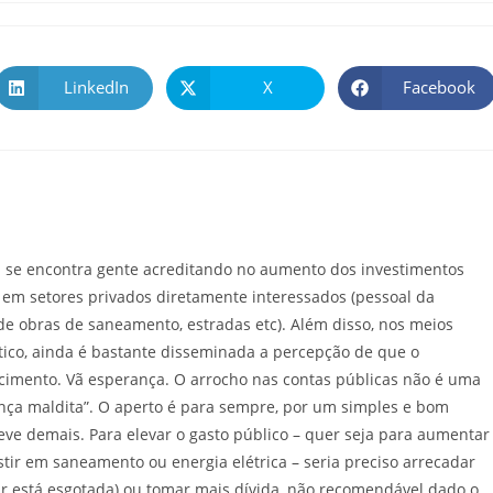
LinkedIn
X
Facebook
 se encontra gente acreditando no aumento dos investimentos
em setores privados diretamente interessados (pessoal da
de obras de saneamento, estradas etc). Além disso, nos meios
ico, ainda é bastante disseminada a percepção de que o
scimento. Vã esperança. O arrocho nas contas públicas não é uma
ança maldita”. O aperto é para sempre, por um simples e bom
eve demais. Para elevar o gasto público – quer seja para aumentar
stir em saneamento ou energia elétrica – seria preciso arrecadar
r está esgotada) ou tomar mais dívida, não recomendável dado o