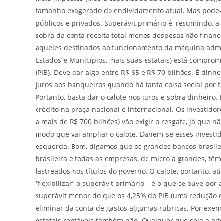
tamanho exagerado do endividamento atual. Mas pode-se
públicos e privados. Superávit primário é, resumindo, a
sobra da conta receita total menos despesas não financ
aqueles destinados ao funcionamento da máquina adminis
Estados e Municípios, mais suas estatais) está compro
(PIB). Deve dar algo entre R$ 65 e R$ 70 bilhões. É din
juros aos banqueiros quando há tanta coisa social por f
Portanto, basta dar o calote nos juros e sobra dinheiro
crédito na praça nacional e internacional. Os investido
a mais de R$ 700 bilhões) vão exigir o resgate, já que 
modo que vai ampliar o calote. Danem-se esses investi
esquerda. Bom, digamos que os grandes bancos brasilei
brasileira e todas as empresas, de micro a grandes, tê
lastreados nos títulos do governo. O calote, portanto,
“flexibilizar” o superávit primário – é o que se ouve por
superávit menor do que os 4,25% do PIB (uma redução d
eliminar da conta de gastos algumas rubricas. Por exe
estatais rentáveis também não. Qualquer que seja a alt