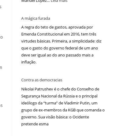
Manuel López…
Leia mais
s
A mágica furada
A regra do teto de gastos, aprovada por
Emenda Constitucional em 2016, tem três
to
virtudes básicas. Primeira, a simplicidade: diz
que o gasto do governo federal de um ano
deve ser igual ao do ano passado mais a
inflação.
am
Contra as democracias
Nikolai Patrushev é o chefe do Conselho de
Segurança Nacional da Rússia e o principal
ideólogo da “turma” de Vladimir Putin, um
as
grupo de ex-membros da KGB que comanda o
governo. Sua visão básica: o Ocidente
pretende esma