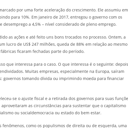
 marcado por uma forte aceleração do crescimento. Ele assumiu em
ubindo para 10%. Em janeiro de 2017, entregou o governo com os
de desemprego a 4,5% – nível considerado de pleno emprego.
ido as ações e até feito uns bons trocados no processo. Ontem, a
: um lucro de US$ 247 milhões, queda de 88% em relação ao mesmo
fábricas ficaram fechadas parte do período.
sso que interessa para o caso. O que interessa é o seguinte: depoi
m endividados. Muitas empresas, especialmente na Europa, saíram
s: governos tomando dívida ou imprimindo moeda para financiar
leceu-se o ajuste fiscal e a retirada dos governos para suas funçõ
s aproveitaram as circunstâncias para sustentar que o capitalismo
cialismo ou socialdemocracia ou estado do bem estar.
os fenômenos, como os populismos de direita ou de esquerda, uma