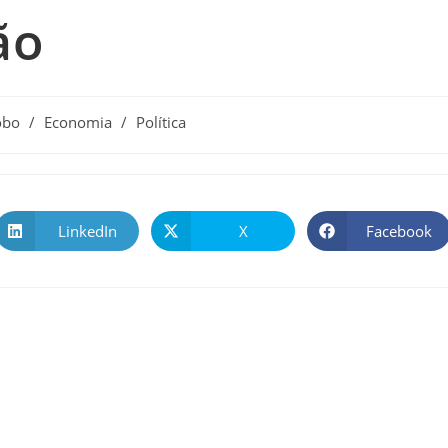
ão
obo
/
Economia
/
Política
LinkedIn
X
Facebook