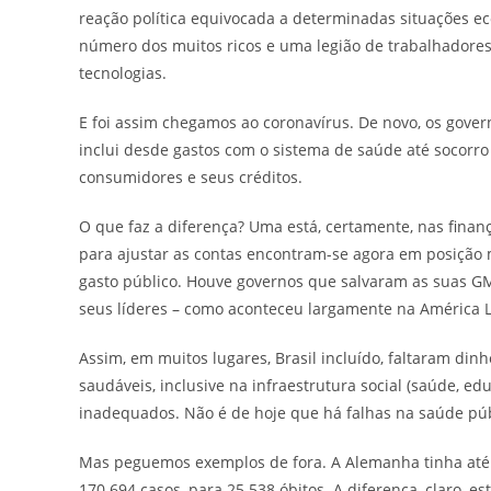
reação política equivocada a determinadas situações 
número dos muitos ricos e uma legião de trabalhadores
tecnologias.
E foi assim chegamos ao coronavírus. De novo, os gove
inclui desde gastos com o sistema de saúde até socor
consumidores e seus créditos.
O que faz a diferença? Uma está, certamente, nas fina
para ajustar as contas encontram-se agora em posição ma
gasto público. Houve governos que salvaram as suas GM
seus líderes – como aconteceu largamente na América L
Assim, em muitos lugares, Brasil incluído, faltaram di
saudáveis, inclusive na infraestrutura social (saúde, 
inadequados. Não é de hoje que há falhas na saúde púb
Mas peguemos exemplos de fora. A Alemanha tinha até 
170.694 casos, para 25.538 óbitos. A diferença, claro, e