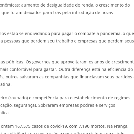
econômicas: aumento de desigualdade de renda, o crescimento do
 que foram deixados para trás pela introdução de novas
rnos estão se endividando para pagar o combate à pandemia, o que
ro a pessoas que perdem seu trabalho e empresas que perdem seus
nças públicas. Os governos que aproveitaram os anos de crescimen
is confortável para gastar. Outra diferença está na eficiência do
s, outros salvaram as companhias que financiavam seus partidos 
atina.
nheiro (roubado) e competência para o estabelecimento de regimes
educação, segurança). Sobraram empresas podres e serviços
lica.
ontem 167.575 casos de covid-19, com 7.190 mortos. Na França,
stá na eficiência na construção e operação do sistema de saúde.