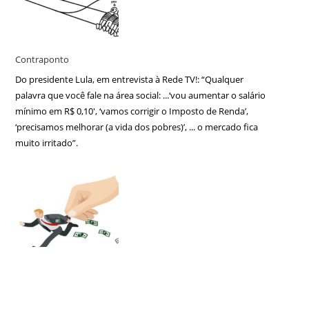
Contraponto
Do presidente Lula, em entrevista à Rede TV!: “Qualquer
palavra que você fale na área social: ...‘vou aumentar o salário
mínimo em R$ 0,10′, ‘vamos corrigir o Imposto de Renda’,
‘precisamos melhorar (a vida dos pobres)’, ... o mercado fica
muito irritado”.
Os velhos erros
Se ao menos fossem erros novos ... Inevitável esse pensamento
diante das propostas de política econômica que vão surgindo