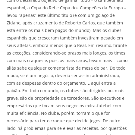
com o declarado objetivo de ganhar tudo – o campeonato
espanhol, a Copa do Rei e Copa dos Campeões da Europa –
levou “apenas” este último título (e com um golaço de
Zidane, após cruzamento de Roberto Carlos, que também
está entre os mais bem pagos do mundo). Mas os clubes
espanhóis que cresceram também investiram pesado em
seus atletas, embora menos que o Real. Em resumo, tirante
as exceções, considerando-se prazos mais longos, os times
com mais craques e, pois, os mais caros, levam mais – como
aliás sabe qualquer comentarista de mesa de bar. De todo
modo, se é um negócio, deveria ser assim administrado,
com as despesas dentro do orçamento. E aqui entra a
paixão. Em todo o mundo, os clubes são dirigidos ou, mais
grave, são de propriedade de torcedores. São executivos e
empresários que tocam seus negócios extra-futebol com
muita eficiência. No clube, porém, torram o que for
necessário para ter o craque que decide jogos. De outro
lado, há problemas para se elevar as receitas, por questões