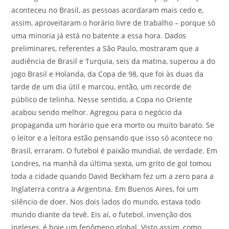
aconteceu no Brasil, as pessoas acordaram mais cedo e,
assim, aproveitaram o horário livre de trabalho – porque só
uma minoria já está no batente a essa hora. Dados
preliminares, referentes a São Paulo, mostraram que a
audiência de Brasil e Turquia, seis da matina, superou a do
jogo Brasil e Holanda, da Copa de 98, que foi às duas da
tarde de um dia útil e marcou, então, um recorde de
público de telinha. Nesse sentido, a Copa no Oriente
acabou sendo melhor. Agregou para o negócio da
propaganda um horário que era morto ou muito barato. Se
o leitor e a leitora estão pensando que isso só acontece no
Brasil, erraram. O futebol é paixão mundial, de verdade. Em
Londres, na manhã da última sexta, um grito de gol tomou
toda a cidade quando David Beckham fez um a zero para a
Inglaterra contra a Argentina. Em Buenos Aires, foi um
silêncio de doer. Nos dois lados do mundo, estava todo
mundo diante da tevê. Eis aí, o futebol, invenção dos
ingleses, é hoje um fenômeno global. Visto assim, como