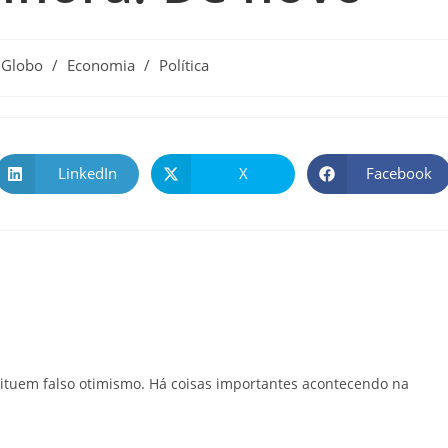
 Globo
/
Economia
/
Política
LinkedIn
X
Facebook
tituem falso otimismo. Há coisas importantes acontecendo na