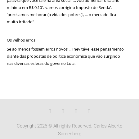
palavra que você fale na área social: ...‘vou aumentar o salário
mínimo em R$ 0,10′, ‘vamos corrigir o Imposto de Renda’,
‘precisamos melhorar (a vida dos pobres)’, ... o mercado fica
muito irritado”.
Os velhos erros
Se ao menos fossem erros novos ... Inevitável esse pensamento
diante das propostas de política econômica que vão surgindo
nas diversas esferas do governo Lula.
Copyright 2026 © All rights Reserved. Carlos Alberto
Sardenberg