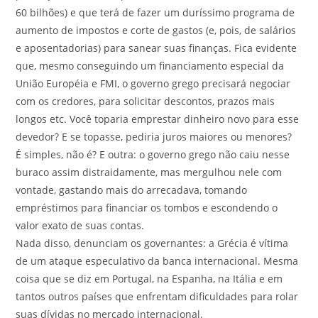
60 bilhões) e que terá de fazer um duríssimo programa de
aumento de impostos e corte de gastos (e, pois, de salários
e aposentadorias) para sanear suas finanças. Fica evidente
que, mesmo conseguindo um financiamento especial da
União Européia e FMI, o governo grego precisará negociar
com os credores, para solicitar descontos, prazos mais
longos etc. Você toparia emprestar dinheiro novo para esse
devedor? E se topasse, pediria juros maiores ou menores?
É simples, não é? E outra: o governo grego não caiu nesse
buraco assim distraidamente, mas mergulhou nele com
vontade, gastando mais do arrecadava, tomando
empréstimos para financiar os tombos e escondendo o
valor exato de suas contas.
Nada disso, denunciam os governantes: a Grécia é vítima
de um ataque especulativo da banca internacional. Mesma
coisa que se diz em Portugal, na Espanha, na Itália e em
tantos outros países que enfrentam dificuldades para rolar
suas dívidas no mercado internacional.