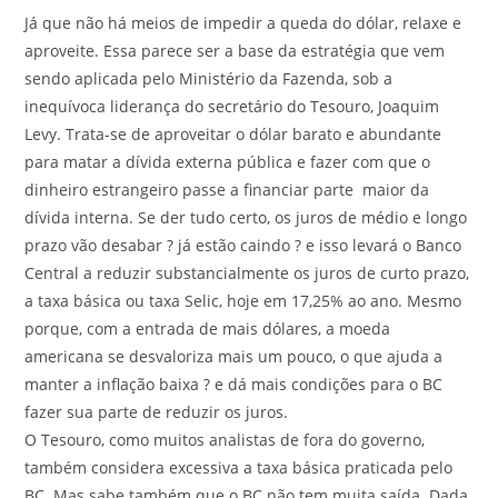
Já que não há meios de impedir a queda do dólar, relaxe e
aproveite. Essa parece ser a base da estratégia que vem
sendo aplicada pelo Ministério da Fazenda, sob a
inequívoca liderança do secretário do Tesouro, Joaquim
Levy. Trata-se de aproveitar o dólar barato e abundante
para matar a dívida externa pública e fazer com que o
dinheiro estrangeiro passe a financiar parte maior da
dívida interna. Se der tudo certo, os juros de médio e longo
prazo vão desabar ? já estão caindo ? e isso levará o Banco
Central a reduzir substancialmente os juros de curto prazo,
a taxa básica ou taxa Selic, hoje em 17,25% ao ano. Mesmo
porque, com a entrada de mais dólares, a moeda
americana se desvaloriza mais um pouco, o que ajuda a
manter a inflação baixa ? e dá mais condições para o BC
fazer sua parte de reduzir os juros.
O Tesouro, como muitos analistas de fora do governo,
também considera excessiva a taxa básica praticada pelo
BC. Mas sabe também que o BC não tem muita saída. Dada