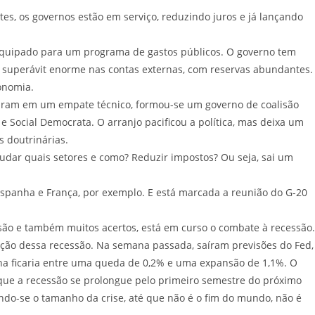
tes, os governos estão em serviço, reduzindo juros e já lançando
equipado para um programa de gastos públicos. O governo tem
tem superávit enorme nas contas externas, com reservas abundantes.
onomia.
aram em um empate técnico, formou-se um governo de coalisão
e Social Democrata. O arranjo pacificou a política, mas deixa um
 doutrinárias.
ar quais setores e como? Reduzir impostos? Ou seja, sai um
 Espanha e França, por exemplo. E está marcada a reunião do G-20
são e também muitos acertos, está em curso o combate à recessão.
ação dessa recessão. Na semana passada, saíram previsões do Fed,
na ficaria entre uma queda de 0,2% e uma expansão de 1,1%. O
 que a recessão se prolongue pelo primeiro semestre do próximo
ndo-se o tamanho da crise, até que não é o fim do mundo, não é