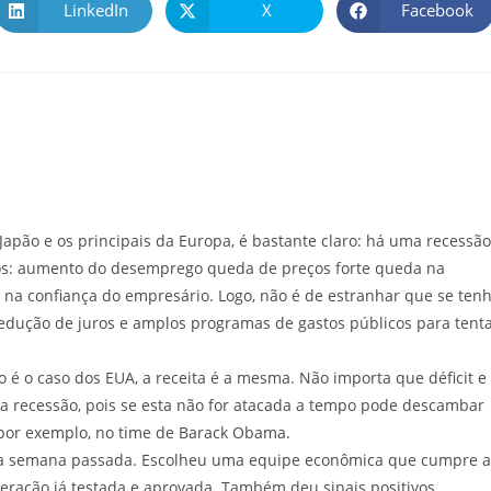
LinkedIn
X
Facebook
apão e os principais da Europa, é bastante claro: há uma recessão
os: aumento do desemprego queda de preços forte queda na
na confiança do empresário. Logo, não é de estranhar que se ten
edução de juros e amplos programas de gastos públicos para tent
 é o caso dos EUA, a receita é a mesma. Não importa que déficit e
a recessão, pois se esta não for atacada a tempo pode descambar
, por exemplo, no time de Barack Obama.
s na semana passada. Escolheu uma equipe econômica que cumpre a
eração já testada e aprovada. Também deu sinais positivos,