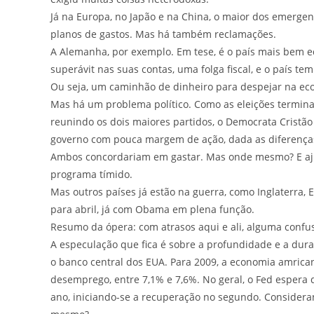
Já na Europa, no Japão e na China, o maior dos emergen
planos de gastos. Mas há também reclamações.
A Alemanha, por exemplo. Em tese, é o país mais bem 
superávit nas suas contas, uma folga fiscal, e o país 
Ou seja, um caminhão de dinheiro para despejar na ec
Mas há um problema político. Como as eleições termin
reunindo os dois maiores partidos, o Democrata Cristão 
governo com pouca margem de ação, dada as diferenças
Ambos concordariam em gastar. Mas onde mesmo? E ajud
programa tímido.
Mas outros países já estão na guerra, como Inglaterra,
para abril, já com Obama em plena função.
Resumo da ópera: com atrasos aqui e ali, alguma confu
A especulação que fica é sobre a profundidade e a dur
o banco central dos EUA. Para 2009, a economia amrica
desemprego, entre 7,1% e 7,6%. No geral, o Fed espera
ano, iniciando-se a recuperação no segundo. Considera