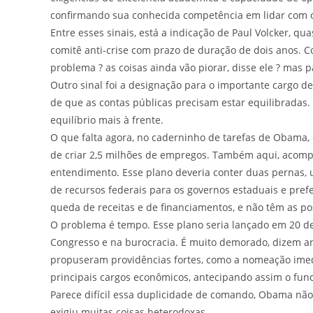
confirmando sua conhecida competência em lidar com o
Entre esses sinais, está a indicação de Paul Volcker,
comitê anti-crise com prazo de duração de dois anos.
problema ? as coisas ainda vão piorar, disse ele ? mas 
Outro sinal foi a designação para o importante cargo d
de que as contas públicas precisam estar equilibradas
equilíbrio mais à frente.
O que falta agora, no caderninho de tarefas de Obama, 
de criar 2,5 milhões de empregos. Também aqui, acom
entendimento. Esse plano deveria conter duas pernas, u
de recursos federais para os governos estaduais e prefe
queda de receitas e de financiamentos, e não têm as po
O problema é tempo. Esse plano seria lançado em 20 de
Congresso e na burocracia. É muito demorado, dizem ana
propuseram providências fortes, como a nomeação imed
principais cargos econômicos, antecipando assim o fu
Parece difícil essa duplicidade de comando, Obama não 
exigiu muitas coisas heterodoxas.