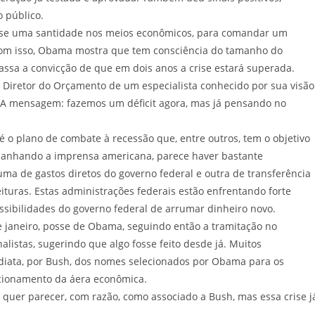
 público.
 quase uma santidade nos meios econômicos, para comandar um
 Com isso, Obama mostra que tem consciência do tamanho do
passa a convicção de que em dois anos a crise estará superada.
e Diretor do Orçamento de um especialista conhecido por sua visão
. A mensagem: fazemos um déficit agora, mas já pensando no
é o plano de combate à recessão que, entre outros, tem o objetivo
panhando a imprensa americana, parece haver bastante
ma de gastos diretos do governo federal e outra de transferência
ituras. Estas administrações federais estão enfrentando forte
ssibilidades do governo federal de arrumar dinheiro novo.
 janeiro, posse de Obama, seguindo então a tramitação no
listas, sugerindo que algo fosse feito desde já. Muitos
iata, por Bush, dos nomes selecionados por Obama para os
ncionamento da áera econômica.
quer parecer, com razão, como associado a Bush, mas essa crise j