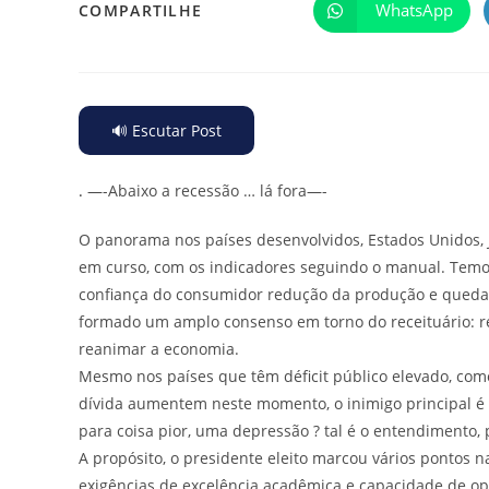
WhatsApp
COMPARTILHE
🔊 Escutar Post
.
—-Abaixo a recessão … lá fora—-
O panorama nos países desenvolvidos, Estados Unidos, J
em curso, com os indicadores seguindo o manual. Tem
confiança do consumidor redução da produção e queda 
formado um amplo consenso em torno do receituário: r
reanimar a economia.
Mesmo nos países que têm déficit público elevado, como
dívida aumentem neste momento, o inimigo principal é 
para coisa pior, uma depressão ? tal é o entendimento
A propósito, o presidente eleito marcou vários ponto
exigências de excelência acadêmica e capacidade de op