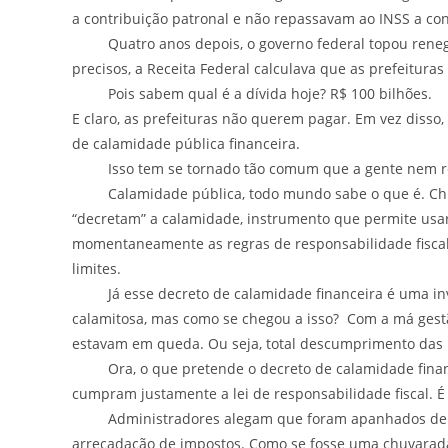
a contribuição patronal e não repassavam ao INSS a con
Quatro anos depois, o governo federal topou renegoc
precisos, a Receita Federal calculava que as prefeituras
Pois sabem qual é a dívida hoje? R$ 100 bilhões.
E claro, as prefeituras não querem pagar. Em vez disso,
de calamidade pública financeira.
Isso tem se tornado tão comum que a gente nem repa
Calamidade pública, todo mundo sabe o que é. Chuva
“decretam” a calamidade, instrumento que permite usa
momentaneamente as regras de responsabilidade fisca
limites.
Já esse decreto de calamidade financeira é uma inve
calamitosa, mas como se chegou a isso? Com a má ges
estavam em queda. Ou seja, total descumprimento das r
Ora, o que pretende o decreto de calamidade financei
cumpram justamente a lei de responsabilidade fiscal. É
Administradores alegam que foram apanhados de sur
arrecadação de impostos. Como se fosse uma chuvarad