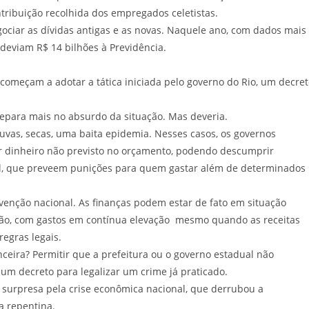
tribuição recolhida dos empregados celetistas.
iar as dívidas antigas e as novas. Naquele ano, com dados mais
 deviam R$ 14 bilhões à Previdência.
 começam a adotar a tática iniciada pelo governo do Rio, um decre
ra mais no absurdo da situação. Mas deveria.
s, secas, uma baita epidemia. Nesses casos, os governos
r dinheiro não previsto no orçamento, podendo descumprir
l, que preveem punições para quem gastar além de determinados
nção nacional. As finanças podem estar de fato em situação
tão, com gastos em contínua elevação mesmo quando as receitas
egras legais.
ra? Permitir que a prefeitura ou o governo estadual não
 um decreto para legalizar um crime já praticado.
presa pela crise econômica nacional, que derrubou a
a repentina.