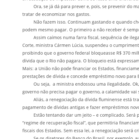
Ora, se já dá para prever e, pois, se prevenir do ma
tratar de economizar nos gastos.
Não fazem isso. Continuam gastando e quando chega
podem mesmo pagar. O primeiro a não receber é sempre 
Assim caímos numa farra fiscal, sequência de ilegali
Corte, ministra Cármen Lúcia, suspendeu o cumprimento 
proibindo que o governo federal bloqueasse R$ 370 milh
dívida que o Rio não pagara. O bloqueio está expressame
Mais: a União não pode financiar os Estados, financi
prestações de dívida e concede empréstimo novo para E
Ou seja, a ministra endossou uma ilegalidade. Ok, a 
governo não precisa pagar o governo, a calamidade vai 
Aliás, a renegociação da dívida fluminense está trav
pagamento de dívidas antigas e fazer empréstimos nov
Estão tentando dar um jeito – e complicado. Será pr
“regime de recuperação fiscal”, que permitiria financia
fiscais dos Estados. Sem essa lei, a renegociação será c
Se os diretores do Banco do Brasil, por exemplo, auto