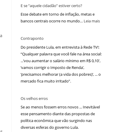
E se “aquele cidadão” estiver certo?
Esse debate em torno de inflação, metas e
bancos centrais ocorre no mundo…
Leia mais
da
Contraponto
Do presidente Lula, em entrevista à Rede TV!:
“Qualquer palavra que você fale na área social:
...‘vou aumentar o salário mínimo em R$ 0,10′,
‘vamos corrigir o Imposto de Renda’,
‘precisamos melhorar (a vida dos pobres)’, ... o
mercado fica muito irritado”.
Os velhos erros
Se ao menos fossem erros novos ... Inevitável
esse pensamento diante das propostas de
política econômica que vão surgindo nas
diversas esferas do governo Lula.
as