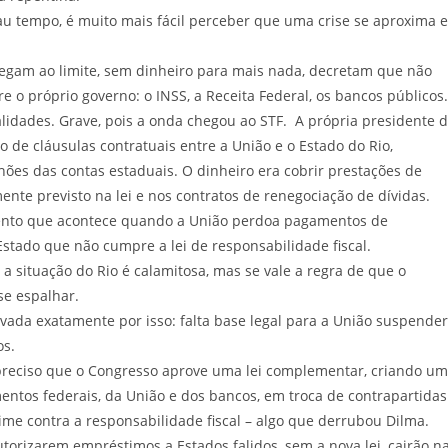
u tempo, é muito mais fácil perceber que uma crise se aproxima e
m ao limite, sem dinheiro para mais nada, decretam que não
o próprio governo: o INSS, a Receita Federal, os bancos públicos.
dades. Grave, pois a onda chegou ao STF. A própria presidente 
de cláusulas contratuais entre a União e o Estado do Rio,
ões das contas estaduais. O dinheiro era cobrir prestações de
nte previsto na lei e nos contratos de renegociação de dívidas.
amento que acontece quando a União perdoa pagamentos de
stado que não cumpre a lei de responsabilidade fiscal.
situação do Rio é calamitosa, mas se vale a regra de que o
se espalhar.
ada exatamente por isso: falta base legal para a União suspender
os.
eciso que o Congresso aprove uma lei complementar, criando um
mentos federais, da União e dos bancos, em troca de contrapartidas
rime contra a responsabilidade fiscal – algo que derrubou Dilma.
rizarem empréstimos a Estados falidos, sem a nova lei, cairão n