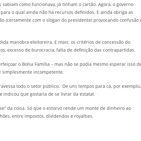
as sabiam como funcionava, já tinham o cartão. Agora, o governo
 para o qual ainda não há recursos definidos. E ainda obriga as
rtão (certamente com o slogan do presidente) provocando confusão 
da manobra eleitoreira. E mais: os critérios de concessão do
s, excesso de burocracia, falta de definição das contrapartidas.
erfeiçoar o Bolsa Família – mas não se podia mesmo esperar isso d
é simplesmente incompetente.
ravessa todo o setor público. De uns tempos para cá, por exemplo,
indicou que gostaria de se livrar da estatal.
se” da coisa. Só que o estorvo rende um monte de dinheiro ao
hões, entre impostos, dividendos e royalties.