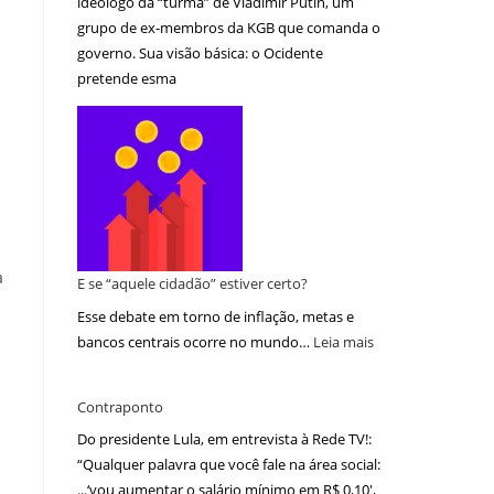
ideólogo da “turma” de Vladimir Putin, um
grupo de ex-membros da KGB que comanda o
governo. Sua visão básica: o Ocidente
pretende esma
a
E se “aquele cidadão” estiver certo?
Esse debate em torno de inflação, metas e
bancos centrais ocorre no mundo…
Leia mais
Contraponto
Do presidente Lula, em entrevista à Rede TV!:
“Qualquer palavra que você fale na área social:
...‘vou aumentar o salário mínimo em R$ 0,10′,