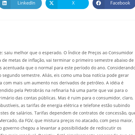
LinkedIn
X
Facebook
e: saiu melhor que o esperado. O Índice de Preços ao Consumidor
ica de metas de inflação, vai terminar o primeiro semestre abaixo de
is acentuada que o normal para este período do ano. Considerand
o segundo semestre. Aliás, eis como uma boa notícia pode gerar
lga com mais um aumento nos derivados de petróleo. A idéia é
endido pela Petrobrás na refinaria há uma parte que vai para o
rimário das contas públicas. Mas é ruim para o consumidor, claro,
stíveis, as tarifas de energia elétrica e telefone estão subindo
stes de salários. Tarifas dependem de contratos de concessão, qu
Mercado, da FGV, que mistura preços no atacado, com peso maior,
, o governo chegou a levantar a possibilidade de rediscutir os