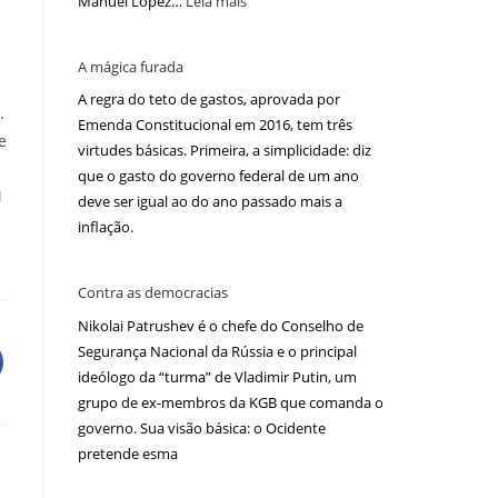
Manuel López…
Leia mais
A mágica furada
A regra do teto de gastos, aprovada por
.
Emenda Constitucional em 2016, tem três
e
virtudes básicas. Primeira, a simplicidade: diz
que o gasto do governo federal de um ano
M
deve ser igual ao do ano passado mais a
inflação.
.
Contra as democracias
Nikolai Patrushev é o chefe do Conselho de
Segurança Nacional da Rússia e o principal
ideólogo da “turma” de Vladimir Putin, um
grupo de ex-membros da KGB que comanda o
governo. Sua visão básica: o Ocidente
pretende esma