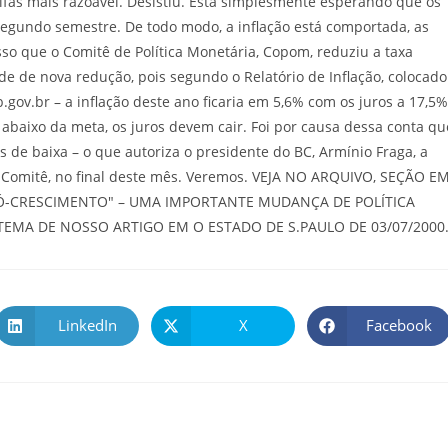
ifas mais razoável. Desistiu. Está simplesmente esperando que os
 segundo semestre. De todo modo, a inflação está comportada, as
so que o Comitê de Política Monetária, Copom, reduziu a taxa
de de nova redução, pois segundo o Relatório de Inflação, colocado
v.br – a inflação deste ano ficaria em 5,6% com os juros a 17,5%
 abaixo da meta, os juros devem cair. Foi por causa dessa conta qu
s de baixa – o que autoriza o presidente do BC, Armínio Fraga, a
 Comitê, no final deste mês. Veremos. VEJA NO ARQUIVO, SEÇÃO E
PRÓ-CRESCIMENTO" – UMA IMPORTANTE MUDANÇA DE POLÍTICA
MA DE NOSSO ARTIGO EM O ESTADO DE S.PAULO DE 03/07/2000
LinkedIn
X
Facebook