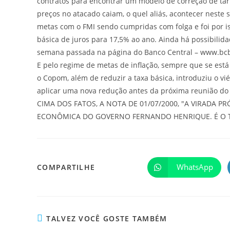
contratos para encontrar um modelo de correção de tar
preços no atacado caiam, o quel aliás, acontecer neste
metas com o FMI sendo cumpridas com folga e foi por is
básica de juros para 17,5% ao ano. Ainda há possibilida
semana passada na página do Banco Central – www.bcb.go
E pelo regime de metas de inflação, sempre que se está
o Copom, além de reduzir a taxa básica, introduziu o vié
aplicar uma nova redução antes da próxima reunião do
CIMA DOS FATOS, A NOTA DE 01/07/2000, "A VIRADA 
ECONÔMICA DO GOVERNO FERNANDO HENRIQUE. É O TE
WhatsApp
COMPARTILHE
TALVEZ VOCÊ GOSTE TAMBÉM