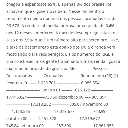
chegou a espantosos 65%. E apenas 8% dos brasileiros
achavam que o governo ia bem. Nesse momento, o
rendimento médio nominal das pessoas ocupadas era de
R$ 676. A renda real média indicava uma queda de 6,4%
nos 12 meses anteriores. A taxa de desemprego estava na
casa dos 7,5%, que é um número alto para setembro. Hoje,
a taxa de desemprego está abaixo dos 6% e o renda vem
mostrando clara recuperação. Eis os números do IBGE e
sua conclusão: mais gente trabalhando, mais renda, igual a
maior popularidade do governo. Mês ———–Pessoas
Desocupados ——- Ocupadas————-Rendimento (R$) (1)
fevereiro 01 —– 1.020.701 —————–16.985.554
————————– janeiro 01 ——–1.026.122 —————–
17.146.824————–738,50 dezembro 00 —– 869.894
——————17.318.252 ————-805,07 novembro 00
—-1.133.565——————17.319.677 ————-743,99
outubro 00 ——-1.251.628 —————–17.319.677————–
745,84 setembro 00 ——1.237.890—————–17.361.956