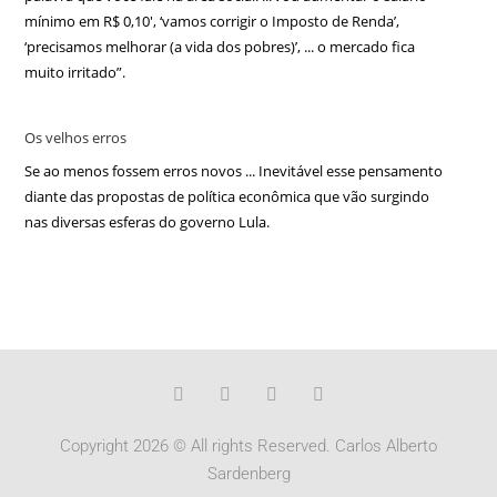
mínimo em R$ 0,10′, ‘vamos corrigir o Imposto de Renda’,
‘precisamos melhorar (a vida dos pobres)’, ... o mercado fica
muito irritado”.
Os velhos erros
Se ao menos fossem erros novos ... Inevitável esse pensamento
diante das propostas de política econômica que vão surgindo
nas diversas esferas do governo Lula.
Copyright 2026 © All rights Reserved. Carlos Alberto
Sardenberg