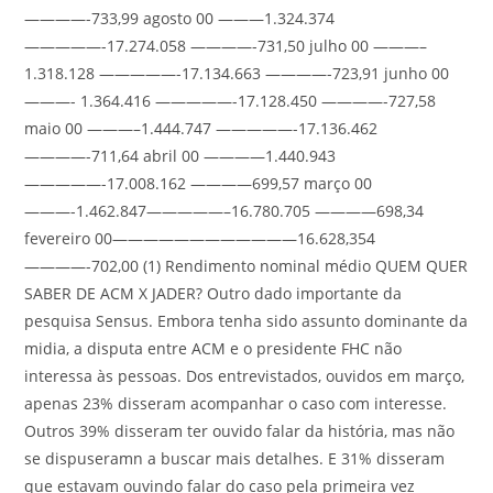
————-733,99 agosto 00 ———1.324.374
—————-17.274.058 ————-731,50 julho 00 ———–
1.318.128 —————-17.134.663 ————-723,91 junho 00
———- 1.364.416 —————-17.128.450 ————-727,58
maio 00 ———–1.444.747 —————-17.136.462
————-711,64 abril 00 ————1.440.943
—————-17.008.162 ————699,57 março 00
———-1.462.847—————–16.780.705 ————698,34
fevereiro 00————————————16.628,354
————-702,00 (1) Rendimento nominal médio QUEM QUER
SABER DE ACM X JADER? Outro dado importante da
pesquisa Sensus. Embora tenha sido assunto dominante da
midia, a disputa entre ACM e o presidente FHC não
interessa às pessoas. Dos entrevistados, ouvidos em março,
apenas 23% disseram acompanhar o caso com interesse.
Outros 39% disseram ter ouvido falar da história, mas não
se dispuseramn a buscar mais detalhes. E 31% disseram
que estavam ouvindo falar do caso pela primeira vez