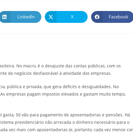
LinkedIn
X
Facebook
ileira. No macro, é o desajuste das contas públicas, com os
iente de negócios desfavorável à atividade das empresas.
a, pública e privada, que gera déficits e desigualdades. No
io. As empresas pagam impostos elevados e gastam muito tempo,
al gasta, 50 vão para pagamento de aposentadorias e pensões. Há
sistema previdenciário não arrecada o dinheiro necessário para o
cada vez mais com aposentadorias (e, portanto, cada vez menos co