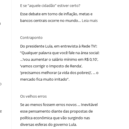
E se “aquele cidadão” estiver certo?
Esse debate em torno de inflação, metas e
bancos centrais ocorre no mundo…
Leia mais
a
Contraponto
Do presidente Lula, em entrevista à Rede TV!:
“Qualquer palavra que você fale na área social:
...‘vou aumentar o salário mínimo em R$ 0,10′,
‘vamos corrigir o Imposto de Renda’,
‘precisamos melhorar (a vida dos pobres)’, ... o
mercado fica muito irritado”.
o
Os velhos erros
Se ao menos fossem erros novos ... Inevitável
se
esse pensamento diante das propostas de
política econômica que vão surgindo nas
diversas esferas do governo Lula.