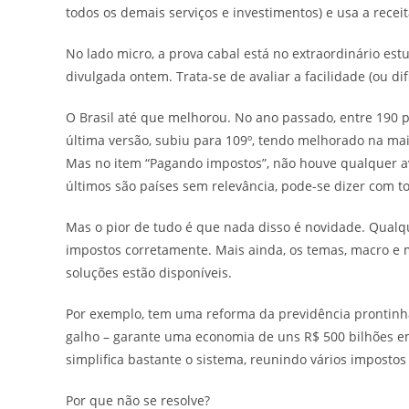
todos os demais serviços e investimentos) e usa a recei
No lado micro, a prova cabal está no extraordinário es
divulgada ontem. Trata-se de avaliar a facilidade (ou d
O Brasil até que melhorou. No ano passado, entre 190 pa
última versão, subiu para 109º, tendo melhorado na mai
Mas no item “Pagando impostos”, não houve qualquer av
últimos são países sem relevância, pode-se dizer com to
Mas o pior de tudo é que nada disso é novidade. Qualq
impostos corretamente. Mais ainda, os temas, macro e 
soluções estão disponíveis.
Por exemplo, tem uma reforma da previdência prontinh
galho – garante uma economia de uns R$ 500 bilhões em
simplifica bastante o sistema, reunindo vários imposto
Por que não se resolve?