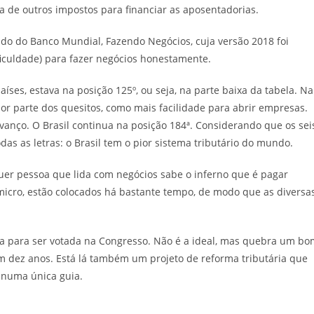
ta de outros impostos para financiar as aposentadorias.
tudo do Banco Mundial, Fazendo Negócios, cuja versão 2018 foi
ificuldade) para fazer negócios honestamente.
íses, estava na posição 125º, ou seja, na parte baixa da tabela. Na
or parte dos quesitos, como mais facilidade para abrir empresas.
anço. O Brasil continua na posição 184ª. Considerando que os sei
das as letras: o Brasil tem o pior sistema tributário do mundo.
uer pessoa que lida com negócios sabe o inferno que é pagar
micro, estão colocados há bastante tempo, de modo que as diversa
a para ser votada na Congresso. Não é a ideal, mas quebra um bo
 dez anos. Está lá também um projeto de reforma tributária que
s numa única guia.