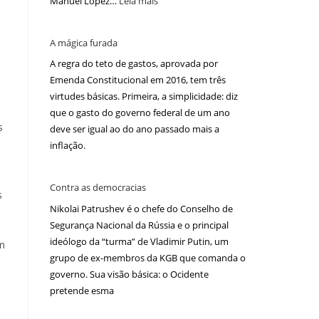
Manuel López…
Leia mais
A mágica furada
A regra do teto de gastos, aprovada por
Emenda Constitucional em 2016, tem três
virtudes básicas. Primeira, a simplicidade: diz
que o gasto do governo federal de um ano
s
deve ser igual ao do ano passado mais a
inflação.
Contra as democracias
s
Nikolai Patrushev é o chefe do Conselho de
Segurança Nacional da Rússia e o principal
ideólogo da “turma” de Vladimir Putin, um
m
grupo de ex-membros da KGB que comanda o
governo. Sua visão básica: o Ocidente
pretende esma