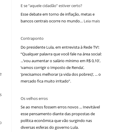
E se “aquele cidadão” estiver certo?
Esse debate em torno de inflação, metas e
bancos centrais ocorre no mundo…
Leia mais
Contraponto
Do presidente Lula, em entrevista à Rede TV!:
“Qualquer palavra que você fale na área social:
...‘vou aumentar o salário mínimo em R$ 0,10′,
‘vamos corrigir o Imposto de Renda’,
e
‘precisamos melhorar (a vida dos pobres)’, ... o
mercado fica muito irritado”.
s
Os velhos erros
Se ao menos fossem erros novos ... Inevitável
esse pensamento diante das propostas de
política econômica que vão surgindo nas
p
diversas esferas do governo Lula.