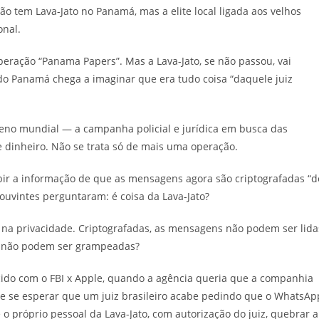
Não tem Lava-Jato no Panamá, mas a elite local ligada aos velhos
onal.
operação “Panama Papers”. Mas a Lava-Jato, se não passou, vai
l do Panamá chega a imaginar que era tudo coisa “daquele juiz
eno mundial — a campanha policial e jurídica em busca das
dinheiro. Não se trata só de mais uma operação.
bir a informação de que as mensagens agora são criptografadas “d
ouvintes perguntaram: é coisa da Lava-Jato?
o na privacidade. Criptografadas, as mensagens não podem ser lida
e não podem ser grampeadas?
ido com o FBI x Apple, quando a agência queria que a companhia
de se esperar que um juiz brasileiro acabe pedindo que o WhatsAp
o próprio pessoal da Lava-Jato, com autorização do juiz, quebrar a