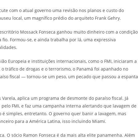
scute com o atual governo uma revisão nos planos e custo do
seu local, um magnífico prédio do arquiteto Frank Gehry.
scritório Mossack Fonseca ganhou muito dinheiro com a condição
 fio. Formou-se, e ainda trabalha por lá, uma expressiva
alidades.
o Europeia e instituições internacionais, como o FMI, iniciaram a
 o tráfico de drogas e o terrorismo, o Panamá foi apanhado no
aíso fiscal — tornou-se um peso, um pecado que passou a espanta
s Varela, aplica um programa de desmonte do paraíso fiscal. Já
da pelo FMI, e faz uma campanha interna alertando que lavagem de
 é simples, entretanto. O governo quer banir a lavagem, mas
eiro para a América Latina, isso incluindo Miami.
eca. O sócio Ramon Fonseca é da mais alta elite panamenha. Além