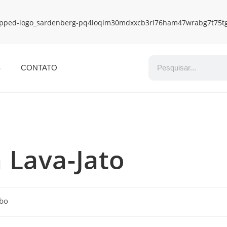
S
CONTATO
 Lava-Jato
obo