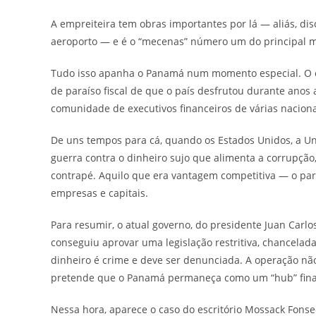
A empreiteira tem obras importantes por lá — aliás, di
aeroporto — e é o “mecenas” número um do principal mu
Tudo isso apanha o Panamá num momento especial. O e
de paraíso fiscal de que o país desfrutou durante anos a
comunidade de executivos financeiros de várias nacion
De uns tempos para cá, quando os Estados Unidos, a Uniã
guerra contra o dinheiro sujo que alimenta a corrupção,
contrapé. Aquilo que era vantagem competitiva — o par
empresas e capitais.
Para resumir, o atual governo, do presidente Juan Carlo
conseguiu aprovar uma legislação restritiva, chancela
dinheiro é crime e deve ser denunciada. A operação não
pretende que o Panamá permaneça como um “hub” financ
Nessa hora, aparece o caso do escritório Mossack Fons