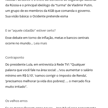
da Rússia e o principal ideólogo da “turma” de Vladimir Putin,
um grupo de ex-membros da KGB que comanda o governo.
Sua visão básica: o Ocidente pretende esma
E se “aquele cidadão” estiver certo?
Esse debate em torno de inflação, metas e bancos centrais
ocorre no mundo…
Leia mais
Contraponto
Do presidente Lula, em entrevista à Rede TV!: “Qualquer
palavra que você fale na área social: ...‘vou aumentar o salário
mínimo em R$ 0,10′, ‘vamos corrigir o Imposto de Renda’,
‘precisamos melhorar (a vida dos pobres)’, ... o mercado fica
muito irritado”.
Os velhos erros
Se ao menos fossem erros novos ... Inevitável esse pensamento