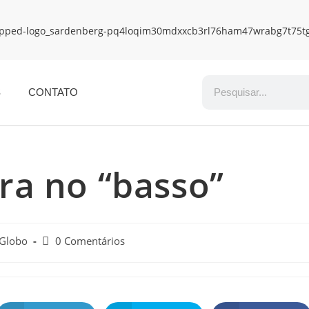
S
CONTATO
ra no “basso”
 Globo
0 Comentários