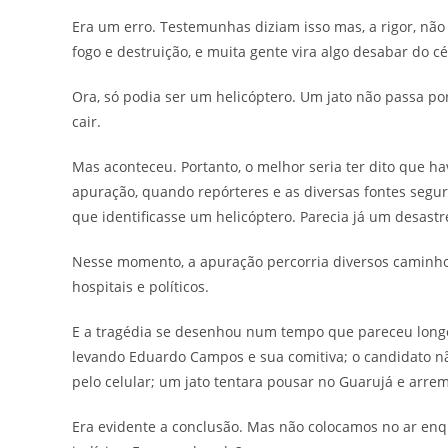
Era um erro. Testemunhas diziam isso mas, a rigor, não
fogo e destruição, e muita gente vira algo desabar do cé
Ora, só podia ser um helicóptero. Um jato não passa por
cair.
Mas aconteceu. Portanto, o melhor seria ter dito que ha
apuração, quando repórteres e as diversas fontes segur
que identificasse um helicóptero. Parecia já um desast
Nesse momento, a apuração percorria diversos caminhos,
hospitais e políticos.
E a tragédia se desenhou num tempo que pareceu longo,
levando Eduardo Campos e sua comitiva; o candidato n
pelo celular; um jato tentara pousar no Guarujá e arrem
Era evidente a conclusão. Mas não colocamos no ar enqu