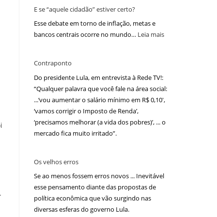
E se “aquele cidadão” estiver certo?
Esse debate em torno de inflação, metas e
bancos centrais ocorre no mundo…
Leia mais
Contraponto
Do presidente Lula, em entrevista à Rede TV!:
“Qualquer palavra que você fale na área social:
...‘vou aumentar o salário mínimo em R$ 0,10′,
‘vamos corrigir o Imposto de Renda’,
‘precisamos melhorar (a vida dos pobres)’, ... o
i
mercado fica muito irritado”.
Os velhos erros
Se ao menos fossem erros novos ... Inevitável
esse pensamento diante das propostas de
.
política econômica que vão surgindo nas
diversas esferas do governo Lula.