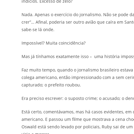
indícios. Excesso de zelo?
Nada. Apenas o exercício do jornalismo. Não se pode da
crer”… Afinal, poderia ser outro avião que caíra em S
sabe-se lá onde.
Impossível? Muita coincidência?
Mas já tínhamos exatamente isso – uma história imposs
Faz muito tempo, quando o jornalismo brasileiro esta
colega americano, então impressionado com a sem cerim
capturado; o prefeito roubou.
Era preciso escrever: o suposto crime; o acusado; o de
Está certo, comentávamos, mas há casos evidentes, em q
americano. E passou um filme que mostrava a cena choca
Oswald está sendo levado por policiais, Ruby sai de um