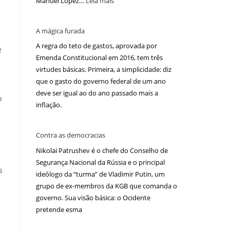
Manuel López…
Leia mais
A mágica furada
A regra do teto de gastos, aprovada por
e
Emenda Constitucional em 2016, tem três
virtudes básicas. Primeira, a simplicidade: diz
que o gasto do governo federal de um ano
deve ser igual ao do ano passado mais a
o
inflação.
Contra as democracias
Nikolai Patrushev é o chefe do Conselho de
Segurança Nacional da Rússia e o principal
s
ideólogo da “turma” de Vladimir Putin, um
grupo de ex-membros da KGB que comanda o
governo. Sua visão básica: o Ocidente
pretende esma