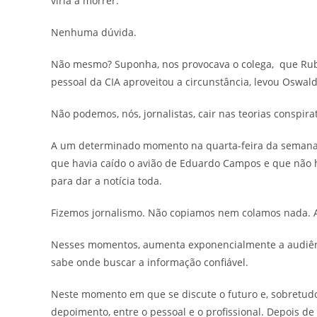
viria a morrer.
Nenhuma dúvida.
Não mesmo? Suponha, nos provocava o colega, que Ruby 
pessoal da CIA aproveitou a circunstância, levou Oswal
Não podemos, nós, jornalistas, cair nas teorias conspira
A um determinado momento na quarta-feira da semana p
que havia caído o avião de Eduardo Campos e que não h
para dar a notícia toda.
Fizemos jornalismo. Não copiamos nem colamos nada. As
Nesses momentos, aumenta exponencialmente a audiênci
sabe onde buscar a informação confiável.
Neste momento em que se discute o futuro e, sobretudo,
depoimento, entre o pessoal e o profissional. Depois d