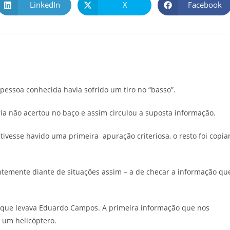
LinkedIn
X
Facebook
pessoa conhecida havia sofrido um tiro no “basso”.
ria não acertou no baço e assim circulou a suposta informação.
vesse havido uma primeira apuração criteriosa, o resto foi copia
ntemente diante de situações assim – a de checar a informação qu
 que levava Eduardo Campos. A primeira informação que nos
e um helicóptero.