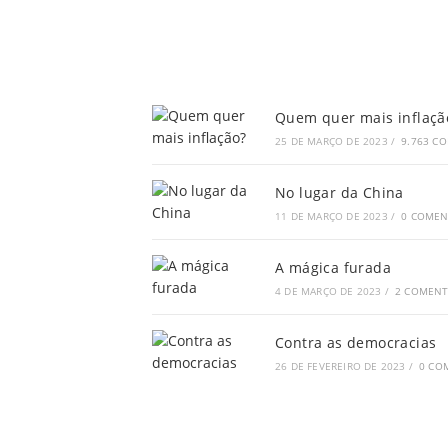
Quem quer mais inflaçã
25 DE MARÇO DE 2023
/
9.763 C
No lugar da China
11 DE MARÇO DE 2023
/
0 COMEN
A mágica furada
4 DE MARÇO DE 2023
/
2 COMENT
Contra as democracias
26 DE FEVEREIRO DE 2023
/
0 CO