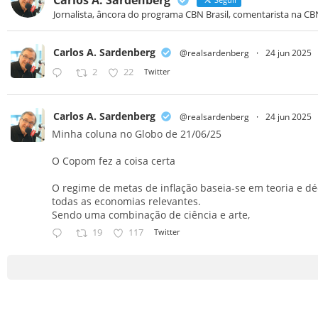
Jornalista, âncora do programa CBN Brasil, comentarista na CB
Carlos A. Sardenberg
@realsardenberg
·
24 jun 2025
2
22
Twitter
Carlos A. Sardenberg
@realsardenberg
·
24 jun 2025
Minha coluna no Globo de 21/06/25
O Copom fez a coisa certa
O regime de metas de inflação baseia-se em teoria e d
todas as economias relevantes.
Sendo uma combinação de ciência e arte,
19
117
Twitter