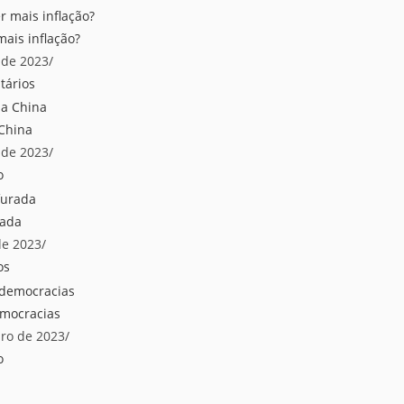
ais inflação?
 de 2023
/
tários
 China
 de 2023
/
o
rada
de 2023
/
os
emocracias
iro de 2023
/
o