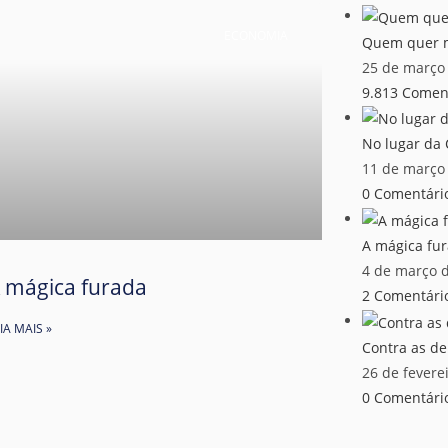
ECONOMIA
Quem quer m
25 de março
9.813 Comen
No lugar da
11 de março
0 Comentári
A mágica fu
4 de março 
 mágica furada
2 Comentári
IA MAIS »
Contra as d
26 de fevere
0 Comentári